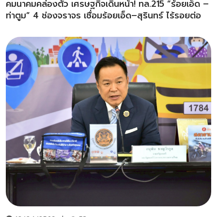
คมนาคมคล่องตัว เศรษฐกิจเดินหน้า! ทล.215 “ร้อยเอ็ด –
ท่าตูม” 4 ช่องจราจร เชื่อมร้อยเอ็ด–สุรินทร์ ไร้รอยต่อ