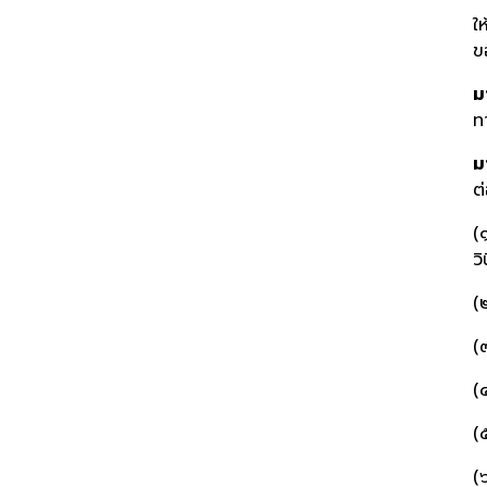
ใ
ข
ม
ท
ม
ต
(
ว
(
(
(
(
(