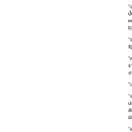
“
น
ห
ใด
“
ร
“
ร
ง
“
“
ป
ล
ข
“