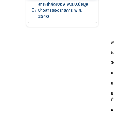
สาระสำคัญของ พ.ร.บ.ข้อมูล
ข่าวสารของราชการ พ.ศ.
2540
พ
โ
จ
ม
ม
ม
ก
ม