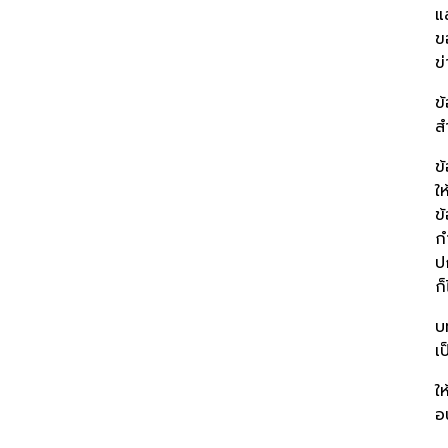
แ
ข
ข
ข
ส
ข
ใ
ข
ก
ป
ก็
บ
เ
ใ
อ