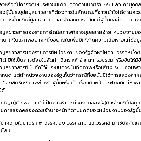
ล้วหรือที่มีการจัดให้ประชาชนได้ค้นคว้าตามมาตรา ๒๖ แล้ว ถ้าบุ
องผู้นั้นระบุข้อมูลข่าวสารที่ต้องการในลักษณะที่อาจเข้าใจได้ตามคว
่าวสารนั้นให้แก่ผู้ขอภายในเวลาอันสมควร เว้นแต่ผู้นั้นขอจำนวนมาก
้อมูลข่าวสารของราชการใดมีสภาพที่อาจบุบสลายง่าย หน่วยงานขอ
ำเนาให้ในสภาพอย่างหนึ่งอย่างใดเพื่อมิให้เกิดความเสียหายแก่ข้อมูล
้อมูลข่าวสารของราชการที่หน่วยงานของรัฐจัดหาให้ตามวรรคหนึ่งต้อง
ห้ได้ มิใช่เป็นการต้องไปจัดทำ วิเคราะห์ จำแนก รวบรวม หรือจัดให้ม
้อมูลข่าวสารที่บันทึกไว้ในระบบการบันทึกภาพหรือเสียง ระบบคอมพิวเ
ำหนด แต่ถ้าหน่วยงานของรัฐเห็นว่ากรณีที่ขอนั้นมิใช่การแสวงหาผลปร
กป้องสิทธิเสรีภาพสำหรับผู้นั้นหรือเป็นเรื่องที่จะเป็นประโยชน์แก่ส
ได้
ทบัญญัติวรรคสามไม่เป็นการห้ามหน่วยงานของรัฐที่จะจัดให้มีข้อมูล
ป็นการสอดคล้องด้วยอำนาจหน้าที่ตามปกติของหน่วยงานของรัฐนั้นอ
ห้นำความในมาตรา ๙ วรรคสอง วรรคสาม และวรรคสี่ มาใช้บังคับแก่
นุโลม