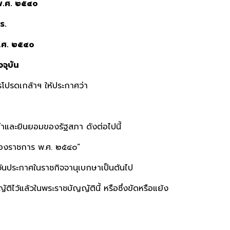
พ.ศ. ๒๕๔๐
ร.
พ.ศ. ๒๕๔๐
จจุบัน
ปรดเกล้าฯ ให้ประกาศว่า
ำและยินยอมของรัฐสภา ดังต่อไปนี้
รของราชการ พ.ศ. ๒๕๔๐”
ต่วันประกาศในราชกิจจานุเบกษาเป็นต้นไป
ติไว้แล้วในพระราชบัญญัตินี้ หรือซึ่งขัดหรือแย้ง