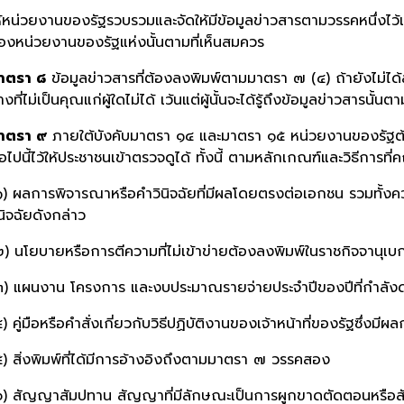
ห้หน่วยงานของรัฐรวบรวมและจัดให้มีข้อมูลข่าวสารตามวรรคหนึ่งไว
องหน่วยงานของรัฐแห่งนั้นตามที่เห็นสมควร
าตรา ๘
ข้อมูลข่าวสารที่ต้องลงพิมพ์ตามมาตรา ๗ (๔) ถ้ายังไม่ได้
างที่ไม่เป็นคุณแก่ผู้ใดไม่ได้ เว้นแต่ผู้นั้นจะได้รู้ถึงข้อมูลข่าวสา
าตรา ๙
ภายใต้บังคับมาตรา ๑๔ และมาตรา ๑๕ หน่วยงานของรัฐต้อ
่อไปนี้ไว้ให้ประชาชนเข้าตรวจดูได้ ทั้งนี้ ตามหลักเกณฑ์และวิธีกา
๑) ผลการพิจารณาหรือคำวินิจฉัยที่มีผลโดยตรงต่อเอกชน รวมทั้งคว
ินิจฉัยดังกล่าว
๒) นโยบายหรือการตีความที่ไม่เข้าข่ายต้องลงพิมพ์ในราชกิจจานุ
๓) แผนงาน โครงการ และงบประมาณรายจ่ายประจำปีของปีที่กำลัง
๔) คู่มือหรือคำสั่งเกี่ยวกับวิธีปฏิบัติงานของเจ้าหน้าที่ของรัฐซึ่งม
๕) สิ่งพิมพ์ที่ได้มีการอ้างอิงถึงตามมาตรา ๗ วรรคสอง
๖) สัญญาสัมปทาน สัญญาที่มีลักษณะเป็นการผูกขาดตัดตอนหรือส