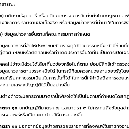
าธารณะ
๗) มติคณะรัฐมนตรี หรือมติคณะกรรมการที่แต่งตั้งโดยกฎหมาย หรือโ
างวิชาการ รายงานข้อเท็จจริง หรือข้อมูลข่าวสารที่นำมาใช้ในการพ
๘) ข้อมูลข่าวสารอื่นตามที่คณะกรรมการกำหนด
้อมูลข่าวสารที่จัดให้ประชาชนเข้าตรวจดูได้ตามวรรคหนึ่ง ถ้ามีส่วน
ยู่ด้วย ให้ลบหรือตัดทอนหรือทำโดยประการอื่นใดที่ไม่เป็นการเปิดเผย
ุคคลไม่ว่าจะมีส่วนได้เสียเกี่ยวข้องหรือไม่ก็ตาม ย่อมมีสิทธิเข้าต
้อมูลข่าวสารตามวรรคหนึ่งได้ ในกรณีที่สมควรหน่วยงานของรัฐ
กณฑ์เรียกค่าธรรมเนียมในการนั้นก็ได้ ในการนี้ให้คำนึงถึงการช่วยเหลื
ฎหมายเฉพาะบัญญัติไว้เป็นอย่างอื่น
นต่างด้าวจะมีสิทธิตามมาตรานี้เพียงใดให้เป็นไปตามที่กำหนดโดย
าตรา ๑๐
บทบัญญัติมาตรา ๗ และมาตรา ๙ ไม่กระทบถึงข้อมูลข่า
ารเผยแพร่หรือเปิดเผย ด้วยวิธีการอย่างอื่น
าตรา ๑๑
นอกจากข้อมูลข่าวสารของราชการที่ลงพิมพ์ในราชกิจจานุเบ