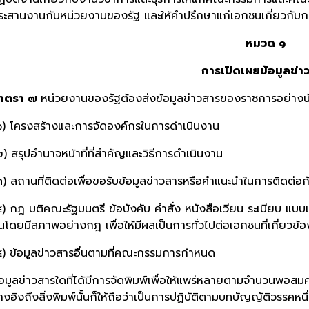
ระสานงานกับหน่วยงานของรัฐ และให้คำปรึกษาแก่เอกชนเกี่ยวกับกา
หมวด ๑
การเปิดเผยข้อมูลข่า
าตรา ๗
หน่วยงานของรัฐต้องส่งข้อมูลข่าวสารของราชการอย่างน้
๑) โครงสร้างและการจัดองค์กรในการดำเนินงาน
๒) สรุปอำนาจหน้าที่ที่สำคัญและวิธีการดำเนินงาน
๓) สถานที่ติดต่อเพื่อขอรับข้อมูลข่าวสารหรือคำแนะนำในการติดต่
๔) กฎ มติคณะรัฐมนตรี ข้อบังคับ คำสั่ง หนังสือเวียน ระเบียบ แบบแผ
ึ้นโดยมีสภาพอย่างกฎ เพื่อให้มีผลเป็นการทั่วไปต่อเอกชนที่เกี่ยวข้อ
๕) ข้อมูลข่าวสารอื่นตามที่คณะกรรมการกำหนด
้อมูลข่าวสารใดที่ได้มีการจัดพิมพ์เพื่อให้แพร่หลายตามจำนวนพอส
้างอิงถึงสิ่งพิมพ์นั้นก็ให้ถือว่าเป็นการปฏิบัติตามบทบัญญัติวรรคหนึ