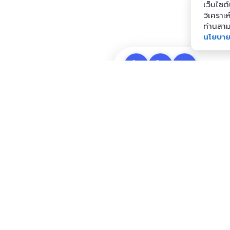
เว็บไซต์
วิเคราะ
ท่านสาม
นโยบายค
🔍−
🔍+
⤾