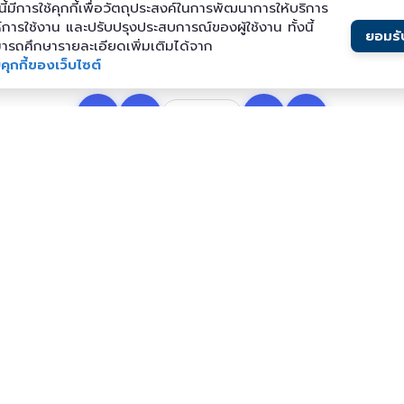
นี้มีการใช้คุกกี้เพื่อวัตถุประสงค์ในการพัฒนาการให้บริการ
ห์การใช้งาน และปรับปรุงประสบการณ์ของผู้ใช้งาน ทั้งนี้
ยอมรับ
ารถศึกษารายละเอียดเพิ่มเติมได้จาก
ุกกี้ของเว็บไซต์
⏮
◀
▶
⏭
1
/
0
113
109
จำนวนการเปิดอ่าน
จำนวนการดาวน์โหลด
ข้อมูลองค์กร
บริการทางหลวง
จำ