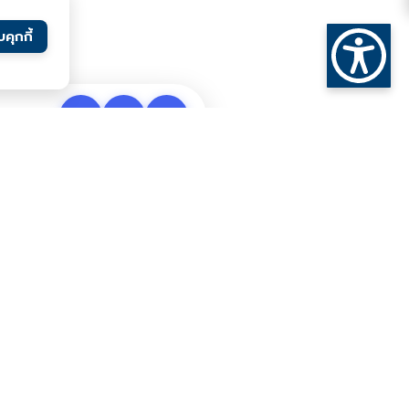
คุกกี้
⛶
⬇
🖨
นวนผู้เข้าชมเว็บไซต์