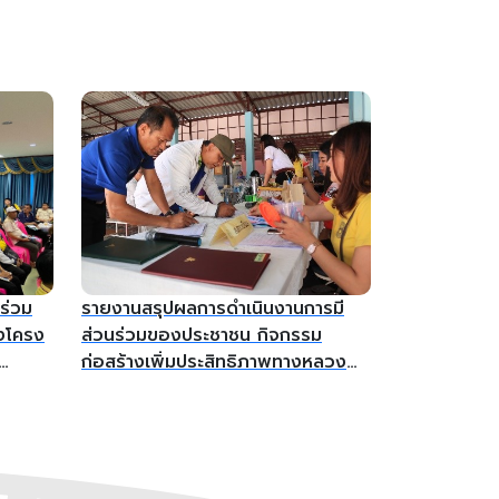
ร่วม
รายงานสรุปผลการดำเนินงานการมี
งโครง
ส่วนร่วมของประชาชน กิจกรรม
ก่อสร้างเพิ่มประสิทธิภาพทางหลวง
หลวง
ทางหลวงหมายเลข 4287 ตอน ท่า
นสาม
ชะมวง - ควนลัง ระหว่าง กม.9+055
รูด
– กม. 10+175
100