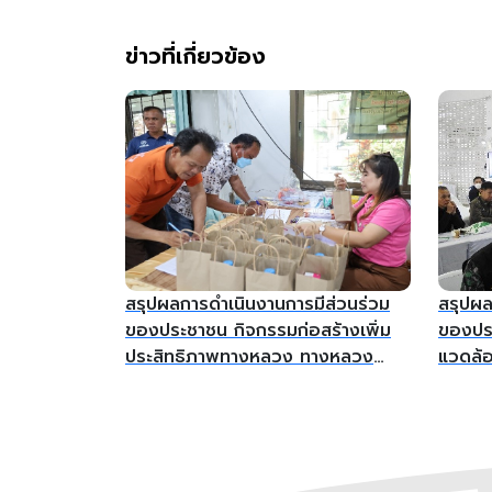
ข่าวที่เกี่ยวข้อง
สรุปผลการดำเนินงานการมีส่วนร่วม
สรุปผล
ของประชาชน กิจกรรมก่อสร้างเพิ่ม
ของประ
ประสิทธิภาพทางหลวง ทางหลวง
แวดล้
หมายเลข 2445 ตอน แสลงโทน –
สะพานแ
ห้วยเสว ระหว่าง กม. 25+400 -
จ.เชียง
กม.26+500