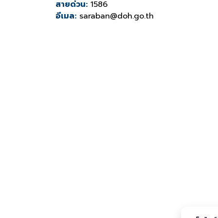
สายด่วน:
1586
อีเมล:
saraban@doh.go.th