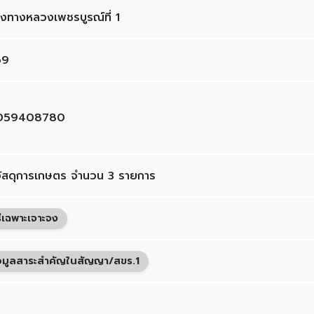
งทางหลวงเพชรบูรณ์ที่ 1
69
059408780
อวัสดุการเกษตร จำนวน 3 รายการ
ธีเฉพาะเจาะจง
อมูลสาระสำคัญในสัญญา/สขร.1