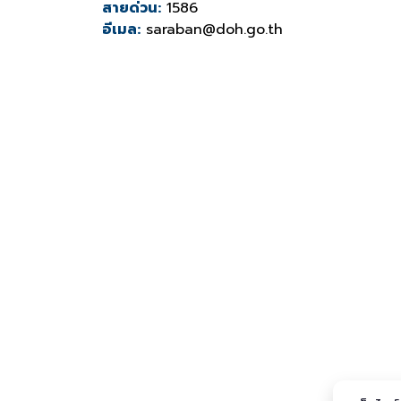
สายด่วน:
1586
อีเมล:
saraban@doh.go.th