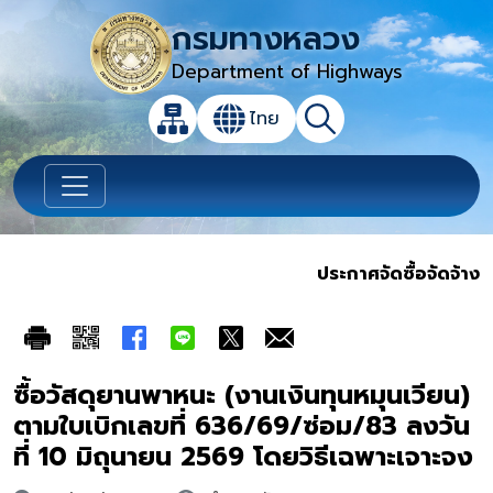
กรมทางหลวง
Department of Highways
เปิดกล่องค้นหาข้อมูลหลักของเว็บไซต์
ไทย
แผนผังเว็บไซต์
ค้นหา
เปลี่ยนภาษา
ประกาศจัดซื้อจัดจ้าง
ซื้อวัสดุยานพาหนะ (งานเงินทุนหมุนเวียน)
ตามใบเบิกเลขที่ 636/69/ซ่อม/83 ลงวัน
ที่ 10 มิถุนายน 2569 โดยวิธีเฉพาะเจาะจง