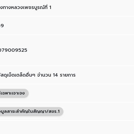
งทางหลวงเพชรบูรณ์ที่ 1
69
079009525
วัสดุเบ็ดเตล็ดอื่นๆ จำนวน 14 รายการ
ธีเฉพาะเจาะจง
อมูลสาระสำคัญในสัญญา/สขร.1