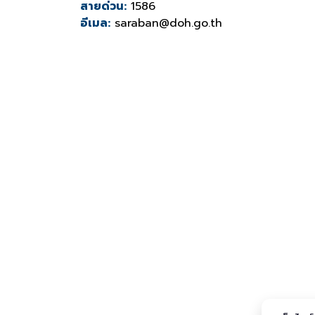
สายด่วน:
1586
อีเมล:
saraban@doh.go.th