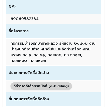
GP)
69069582384
ชื่อโครงการ
กิจกรรมบำรุงรักษาทางหลวง รหัสงาน ๒๑๔๑๒ งาน
บำรุงปกติงานจ้างเหมาตีเส้นและจัดทำเครื่องหมาย
จราจร ทล.๑ ,ทล.๒๑, ทล.๒๐๕, ทล.๓๐๑๗,
ทล.๓๓๐๒, ทล.๓๓๓๓
ประเภทการจัดซื้อจัดจ้าง
วิธีราคาอิเล็กทรอนิกส์ (e-bidding)
ขั้นตอนการจัดซื้อจัดจ้าง