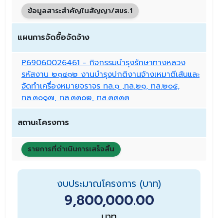
ข้อมูลสาระสำคัญในสัญญา/สขร.1
แผนการจัดซื้อจัดจ้าง
P69060026461 - กิจกรรมบำรุงรักษาทางหลวง
รหัสงาน ๒๑๔๑๒ งานบำรุงปกติงานจ้างเหมาตีเส้นและ
จัดทำเครื่องหมายจราจร ทล.๑ ,ทล.๒๑, ทล.๒๐๕,
ทล.๓๐๑๗, ทล.๓๓๐๒, ทล.๓๓๓๓
สถานะโครงการ
รายการที่ดำเนินการเสร็จสิ้น
งบประมาณโครงการ (บาท)
9,800,000.00
บาท