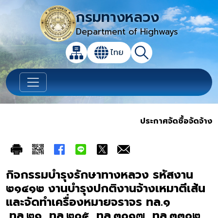
กรมทางหลวง
Department of Highways
เปิดกล่องค้นหาข้อมูลหลักของเว็บไซต์
ไทย
แผนผังเว็บไซต์
ค้นหา
เปลี่ยนภาษา
ประกาศจัดซื้อจัดจ้าง
กิจกรรมบำรุงรักษาทางหลวง รหัสงาน
๒๑๔๑๒ งานบำรุงปกติงานจ้างเหมาตีเส้น
และจัดทำเครื่องหมายจราจร ทล.๑
,ทล.๒๑, ทล.๒๐๕, ทล.๓๐๑๗, ทล.๓๓๐๒,