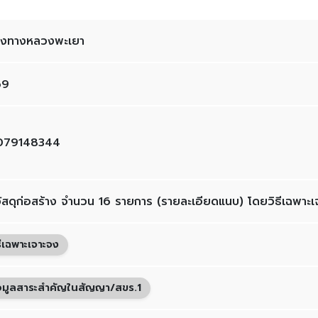
งทางหลวงพะเยา
69
079148344
อวัสดุก่อสร้าง จำนวน 16 รายการ (รายละเอียดแนบ) โดยวิธีเฉพาะ
ธีเฉพาะเจาะจง
อมูลสาระสำคัญในสัญญา/สขร.1