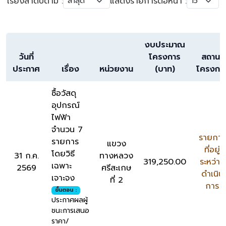
เรียงลำดับตาม :
แสดงรายการต่อหน้า :
งบประมาณ
วันที่
โครงการ
สถานะ
ประกาศ
เรื่อง
หน่วยงาน
(บาท)
โครงกา
ซื้อวัสดุ
อุปกรณ์
ไฟฟ้า
จำนวน 7
รายการ
รายการ
แขวง
ที่อยู่
โดยวิธี
31 ก.ค.
ทางหลวง
319,250.00
ระหว่าง
เฉพาะ
2569
ศรีสะเกษ
ดำเนิน
เจาะจง
ที่ 2
การ
ขั้นตอน :
ประกาศผลผู้
ชนะการเสนอ
ราคา/